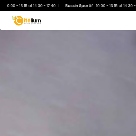
 17:40
|
Bassin Sportif
:
10:00 - 13:15 et 14:30 - 17:40
Accueil
:
10:00 -