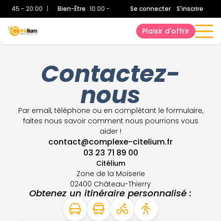
:
08:45 - 20:00
|
Bien-Être
:
10:00 - 19:40
|
Se connecter
Bassin Sportif
S'inscrire
:
10:00 - 19:4
Plaisir d'offrir
Contactez-
nous
Par email, téléphone ou en complétant le formulaire,
faites nous savoir comment nous pourrions vous
aider !
contact@complexe-citelium.fr
03 23 71 89 00
Citélium
Zone de la Moiserie
02400 Château-Thierry
Obtenez un itinéraire personnalisé :