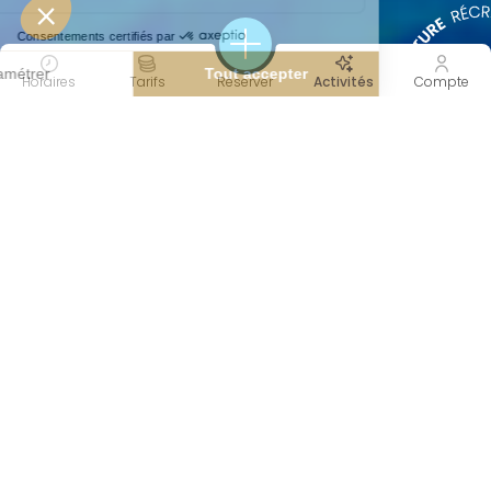
Horaires
Tarifs
Réserver
Activités
Compte
45 MIN
COOL
Durée
Intensité
APPRENTISSAGE
Objectif(s)
Catégorie(s)