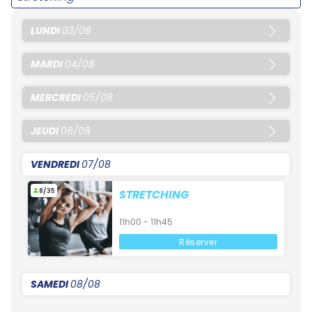
LUNDI
03/08
MARDI
04/08
MERCREDI
05/08
JEUDI
06/08
VENDREDI
07/08
8/35
STRETCHING
11h00 - 11h45
Réserver
SAMEDI
08/08