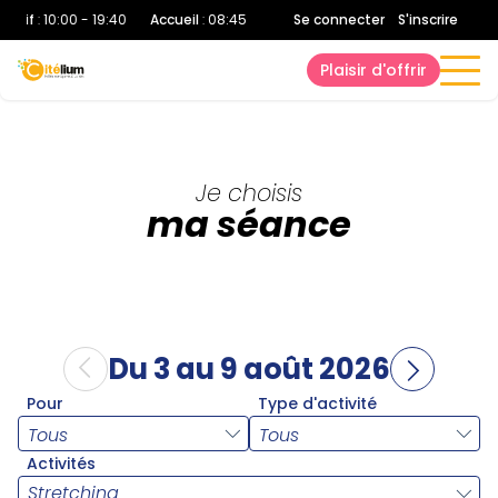
ortif
:
10:00 - 19:40
Accueil
:
08:45 - 20:00
Se connecter
|
Bien-Être
:
S'inscrire
10:00 - 19:40
Plaisir d'offrir
Je choisis
ma séance
Du 3 au 9 août 2026
Pour
Type d'activité
Activités
Stretching